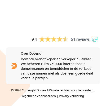
9.4
51 reviews
Over Dovendi
Dovendi brengt koper en verkoper bij elkaar.
We beheren ruim 250.000 internationale
domeinnamen en bemiddelen in de verkoop
van deze namen met als doel een goede deal
voor alle partijen.
© 2026 Copyright Dovendi © - alle rechten voorbehouden |
Algemene voorwaarden
|
Privacy verklaring