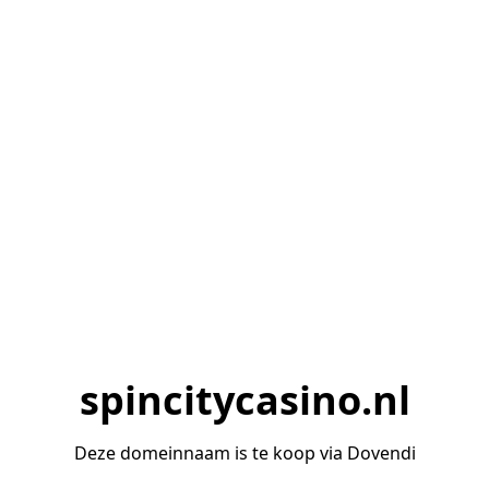
spincitycasino.nl
Deze domeinnaam is te koop via Dovendi