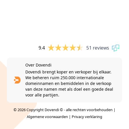
9.4
51 reviews
Over Dovendi
Dovendi brengt koper en verkoper bij elkaar.
We beheren ruim 250.000 internationale
domeinnamen en bemiddelen in de verkoop
van deze namen met als doel een goede deal
voor alle partijen.
© 2026 Copyright Dovendi © - alle rechten voorbehouden |
Algemene voorwaarden
|
Privacy verklaring