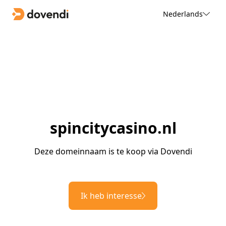
Nederlands
spincitycasino.nl
Deze domeinnaam is te koop via Dovendi
Ik heb interesse