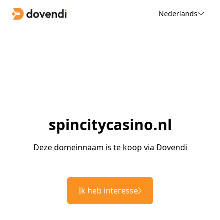
Nederlands
spincitycasino.nl
Deze domeinnaam is te koop via Dovendi
Ik heb interesse