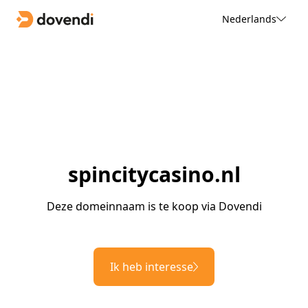
Nederlands
spincitycasino.nl
Deze domeinnaam is te koop via Dovendi
Ik heb interesse