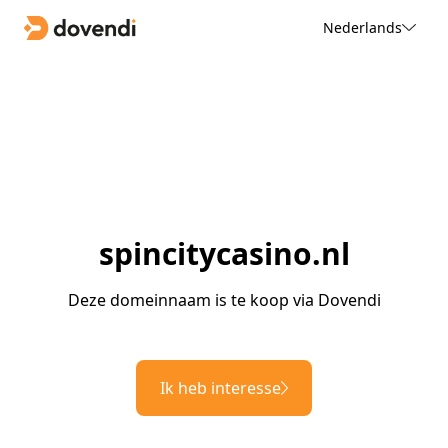
Nederlands
spincitycasino.nl
Deze domeinnaam is te koop via Dovendi
Ik heb interesse