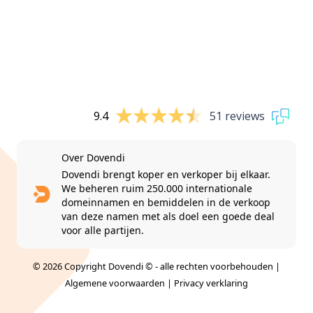
9.4
51 reviews
Over Dovendi
Dovendi brengt koper en verkoper bij elkaar.
We beheren ruim 250.000 internationale
domeinnamen en bemiddelen in de verkoop
van deze namen met als doel een goede deal
voor alle partijen.
© 2026 Copyright Dovendi © - alle rechten voorbehouden |
Algemene voorwaarden
|
Privacy verklaring